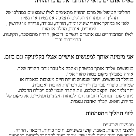
באילו אתגרים כדאי להתחבר אל מרכז ההוויה
תהליכי הטיפול של מרכז ההוויה מתאימים לאלו שנמצאים במהלכו של
תהליך התפתחותי וזקוקים לתמיכה אנרגטית או רגשית,
לפני או במהלך אתגרי שינוי: זוגיות, הורות, עבודה, פרידה או גירושין ,
לימודים, אובדן, מחלה או מוות.
לאלו המתמודדים עם אתגרים רגשיים: דיכאון, חרדה מתמשכת, תקיעות,
התמכרות וכד'
אני מזמינה אותך למפגשים אישיים אצלי בקליניקה וגם בזום.
במפגשים אלווה אותך בביטחון ואהבה אל עבר מרכז ההוויה שלך.
אהיה בשבילך מקום בטוח לחזור אליו.
במהלך המפגשים, ייתכן שנפגוש חוויות חיים מעצבות כואבות או
שמחות, סיפורי עבר בין דוריים, זיכרונות אהבות ואכזבות.
יחד נלמד את הקצב שלכם, את התדר הנכון לכם ויכולת ההכלה.
ניתן מקום, נסתכל רחב ונתחבר לכוחות חיצוניים ופנימיים, אל מקום של
בחירה, חופש, קבלה ואהבה עצמית.
ליווי תהליך התפתחות
מפגשים שבועיים.
למצבי תקיעות, משבר, קושי בשינויים, חוסר כוחות, דיכאון , חרדה.
במפגשים נפנה מקום למה שיש. מתוך כוונה להתחבר לכוחות הפנימיים