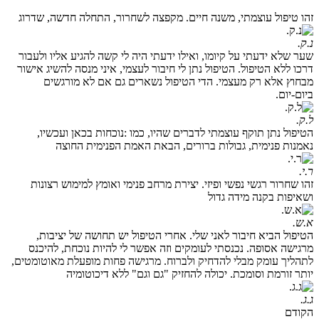
זהו טיפול עוצמתי, משנה חיים. מקפצה לשחרור, התחלה חדשה, שדרוג
נ.ק.
שער שלא ידעתי על קיומו, ואילו ידעתי היה לי קשה להגיע אליו ולעבור
דרכו ללא הטיפול. הטיפול נתן לי חיבור לעצמי, איני מנסה להשיג אישור
מבחוץ אלא רק מעצמי. הדי הטיפול נשארים גם אם לא מורגשים
ביום-יום.
ל.ק.
הטיפול נתן תוקף עוצמתי לדברים שהיו, כמו :נוכחות בכאן ועכשיו,
נאמנות פנימית, גבולות ברורים, הבאת האמת הפנימית החוצה
ר.י.
זהו שחרור רגשי נפשי ופיזי. יצירת מרחב פנימי ואומץ למימוש רצונות
ושאיפות בקנה מידה גדול
א.ש.
הטיפול הביא חיבור לאני שלי. אחרי הטיפול יש תחושה של יציבות,
מרגישה אסופה. נכנסתי לעומקים וזה אפשר לי להיות נוכחת, להיכנס
לתהליך עומק מבלי להדחיק ולברוח. מרגישה פחות מופעלת מאוטומטים,
יותר זורמת וסומכת. יכולה להחזיק "גם וגם" ללא דיכוטומיה
ג.ג.
הקודם