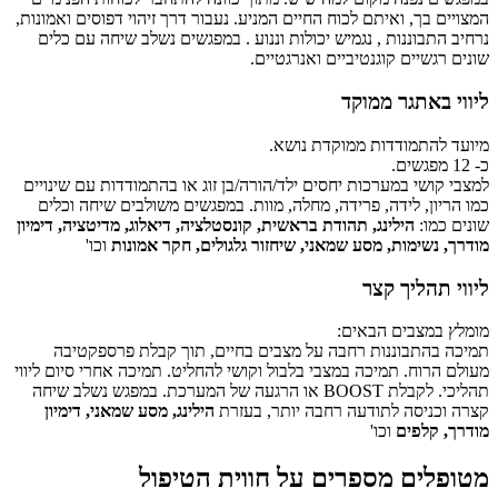
המצויים בך, ואיתם לכוח החיים המניע. נעבור דרך זיהוי דפוסים ואמונות,
נרחיב התבוננות , נגמיש יכולות וננוע . במפגשים נשלב שיחה עם כלים
שונים רגשיים קוגנטיביים ואנרגטיים.
ליווי באתגר ממוקד
מיועד להתמודדות ממוקדת נושא.
כ- 12 מפגשים.
למצבי קושי במערכות יחסים ילד/הורה/בן זוג או בהתמודדות עם שינויים
כמו הריון, לידה, פרידה, מחלה, מוות. במפגשים משולבים שיחה וכלים
שונים כמו:
הילינג, תהודת בראשית, קונסטלציה, דיאלוג, מדיטציה, דימיון
מודרך, נשימות, מסע שמאני, שיחזור גלגולים, חקר אמונות
וכו'
ליווי תהליך קצר
מומלץ במצבים הבאים:
תמיכה בהתבוננות רחבה על מצבים בחיים, תוך קבלת פרספקטיבה
מעולם הרוח. תמיכה במצבי בלבול וקושי להחליט. תמיכה אחרי סיום ליווי
תהליכי. לקבלת BOOST או הרגעה של המערכת. במפגש נשלב שיחה
קצרה וכניסה לתודעה רחבה יותר, בעזרת
הילינג, מסע שמאני, דימיון
מודרך, קלפים
וכו'
מטופלים מספרים על חווית הטיפול