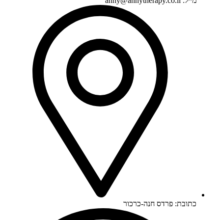
מייל: anny@annytherapy.co.il
כתובת: פרדס חנה-כרכור