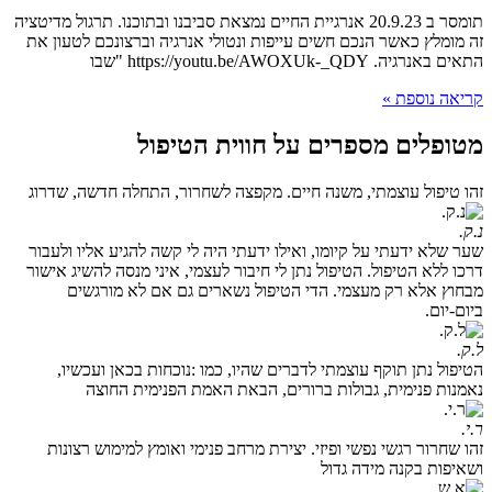
תומסר ב 20.9.23 אנרגיית החיים נמצאת סביבנו ובתוכנו. תרגול מדיטציה
זה מומלץ כאשר הנכם חשים עייפות ונטולי אנרגיה וברצונכם לטעון את
התאים באנרגיה. https://youtu.be/AWOXUk-_QDY "שבו
קריאה נוספת »
מטופלים מספרים על חווית הטיפול
זהו טיפול עוצמתי, משנה חיים. מקפצה לשחרור, התחלה חדשה, שדרוג
נ.ק.
שער שלא ידעתי על קיומו, ואילו ידעתי היה לי קשה להגיע אליו ולעבור
דרכו ללא הטיפול. הטיפול נתן לי חיבור לעצמי, איני מנסה להשיג אישור
מבחוץ אלא רק מעצמי. הדי הטיפול נשארים גם אם לא מורגשים
ביום-יום.
ל.ק.
הטיפול נתן תוקף עוצמתי לדברים שהיו, כמו :נוכחות בכאן ועכשיו,
נאמנות פנימית, גבולות ברורים, הבאת האמת הפנימית החוצה
ר.י.
זהו שחרור רגשי נפשי ופיזי. יצירת מרחב פנימי ואומץ למימוש רצונות
ושאיפות בקנה מידה גדול