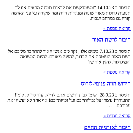
תומסר ב 14.10.23 "ומשמבקשת את לראות תמונה מראים אנו לך
תנועות גדולות מאוד שונות ומנוגדות היות ומה שקורה על פני האדמה
קורה גם במרחב הגבוה.
קריאה נוספת »
חיבור לרשת האור
תומסר ב 7.10.23 בימים אלו , נקראים אנשי האור להתחבר מליבם אל
רשת האור העוטפת את הכדור, להזינה מאורם. להיות המשואה
והמיגדלור. להזין אור של
קריאה נוספת »
חידוש חוזה פנימי-לזרוס
תומסר ב 28.9.23 "שימו לב, נדרשים אתם לדייק, עוד לדייק. קומו!
התעוררו! עימדו על גבולותייכם ועל זכויותייכם! אף אחד לא יעשה זאת
עבורכם. …
קריאה נוספת »
חיבור לאנרגיית החיים