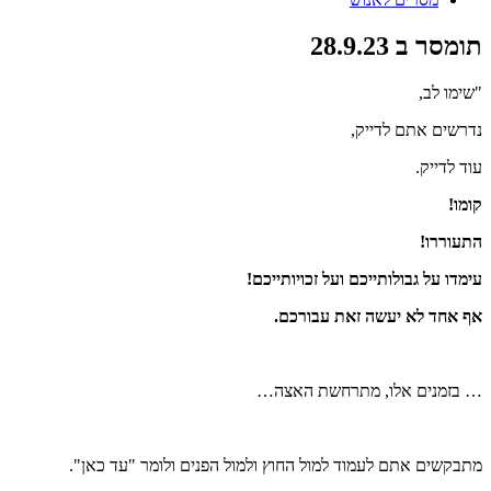
תומסר ב 28.9.23
"שימו לב,
נדרשים אתם לדייק,
עוד לדייק.
קומו!
התעוררו!
עימדו על גבולותייכם ועל זכויותייכם!
אף אחד לא יעשה זאת עבורכם.
… בזמנים אלו, מתרחשת האצה…
מתבקשים אתם לעמוד למול החוץ ולמול הפנים ולומר "עד כאן".