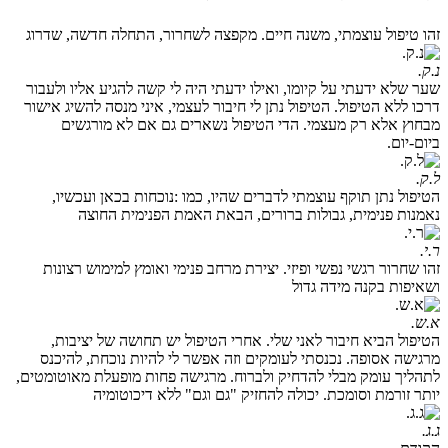
זהו טיפול עוצמתי, משנה חיים. מקפצה לשחרור, התחלה חדשה, שדרוג
נ.ק.
שער שלא ידעתי על קיומו, ואילו ידעתי היה לי קשה להגיע אליו ולעבור
דרכו ללא הטיפול. הטיפול נתן לי חיבור לעצמי, איני מנסה להשיג אישור
מבחוץ אלא רק מעצמי. הדי הטיפול נשארים גם אם לא מורגשים
ביום-יום.
ל.ק.
הטיפול נתן תוקף עוצמתי לדברים שהיו, כמו :נוכחות בכאן ועכשיו,
נאמנות פנימית, גבולות ברורים, הבאת האמת הפנימית החוצה
ר.י.
זהו שחרור רגשי נפשי ופיזי. יצירת מרחב פנימי ואומץ למימוש רצונות
ושאיפות בקנה מידה גדול
א.ש.
הטיפול הביא חיבור לאני שלי. אחרי הטיפול יש תחושה של יציבות,
מרגישה אסופה. נכנסתי לעומקים וזה אפשר לי להיות נוכחת, להיכנס
לתהליך עומק מבלי להדחיק ולברוח. מרגישה פחות מופעלת מאוטומטים,
יותר זורמת וסומכת. יכולה להחזיק "גם וגם" ללא דיכוטומיה
ג.ג.