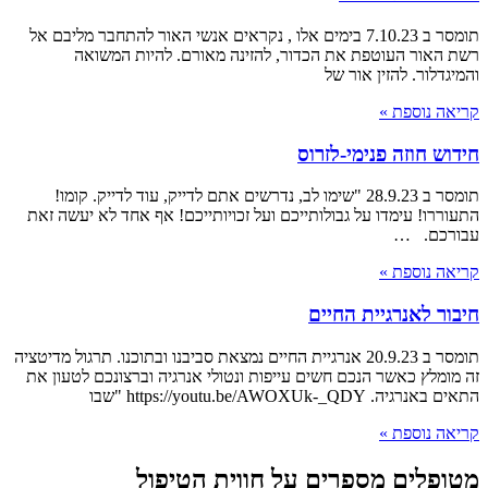
תומסר ב 7.10.23 בימים אלו , נקראים אנשי האור להתחבר מליבם אל
רשת האור העוטפת את הכדור, להזינה מאורם. להיות המשואה
והמיגדלור. להזין אור של
קריאה נוספת »
חידוש חוזה פנימי-לזרוס
תומסר ב 28.9.23 "שימו לב, נדרשים אתם לדייק, עוד לדייק. קומו!
התעוררו! עימדו על גבולותייכם ועל זכויותייכם! אף אחד לא יעשה זאת
עבורכם. …
קריאה נוספת »
חיבור לאנרגיית החיים
תומסר ב 20.9.23 אנרגיית החיים נמצאת סביבנו ובתוכנו. תרגול מדיטציה
זה מומלץ כאשר הנכם חשים עייפות ונטולי אנרגיה וברצונכם לטעון את
התאים באנרגיה. https://youtu.be/AWOXUk-_QDY "שבו
קריאה נוספת »
מטופלים מספרים על חווית הטיפול